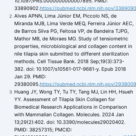
10.1097/PRS.0000000000007895. PMID:
33890902.
https://pubmed.ncbi.nlm.nih.gov/338909
Alves APNN, Lima Júnior EM, Piccolo NS, de
Miranda MJB, Lima Verde MEQ, Ferreira Júnior AEC,
de Barros Silva PG, Feitosa VP, de Bandeira TJPG,
Mathor MB, de Moraes MO. Study of tensiometric
properties, microbiological and collagen content in
nile tilapia skin submitted to different sterilization
methods. Cell Tissue Bank. 2018 Sep;19(3):373-
382. doi: 10.1007/s10561-017-9681-y. Epub 2018
Jan 29. PMID:
29380095.
https://pubmed.ncbi.nlm.nih.gov/293800
Huang JY, Wong TY, Tu TY, Tang MJ, Lin HH, Hsueh
YY. Assessment of Tilapia Skin Collagen for
Biomedical Research Applications in Comparison
with Mammalian Collagen. Molecules. 2024 Jan
13;29(2):402. doi: 10.3390/molecules29020402.
PMID: 38257315; PMCID: