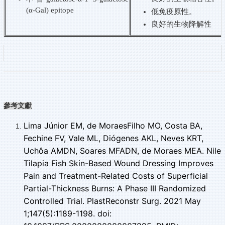
(
α-
Gal) epitope
低免疫原性。
良好的生物降解性
參考文獻
Lima Júnior EM, de MoraesFilho MO, Costa BA,
Fechine FV, Vale ML, Diógenes AKL, Neves KRT,
Uchôa AMDN, Soares MFADN, de Moraes MEA. Nile
Tilapia Fish Skin-Based Wound Dressing Improves
Pain and Treatment-Related Costs of Superficial
Partial-Thickness Burns: A Phase III Randomized
Controlled Trial. PlastReconstr Surg. 2021 May
1;147(5):1189-1198. doi: