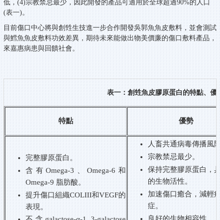
低，(4)宗教禁忌最少，因此開發的產品可適用於全球超過90%的人口
(表一)。
目前傷口中心將與創甡生技進一步合作開發吳郭魚魚皮敷料，並會測試
與鱈魚魚皮敷料功效差異，期待未來能做出物美價廉的傷口敷料產品，
來嘉惠病患與回饋社會。
表一：創甡魚皮膠原蛋白的特點、優
特點
優勢
人畜共通病毒傳播風
宗教禁忌最少。
完整膠原蛋白。
保持完整膠原蛋白，
含有
Omega-3
、
Omega-6
和
的生物活性。
Omega-9
脂肪酸。
加速傷口癒合，減輕
提升傷口組織
COLIII
和
VEGF
的
症。
表現。
良好的生物相容性。
不含
galactose-
α-1 3-
galactose