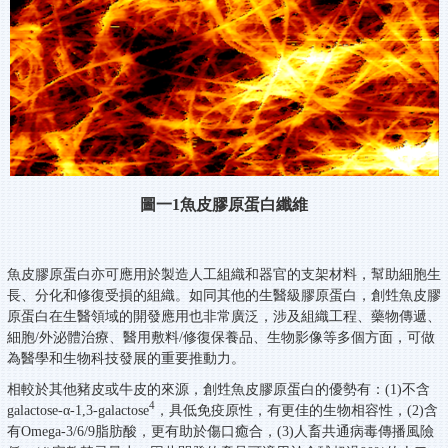
圖一
1
魚皮膠原蛋白纖維
魚皮膠原蛋白亦可應用於製造人工組織和器官的支架材料，幫助細胞生
長、分化和修復受損的組織。如同其他的生醫級膠原蛋白，創甡魚皮膠
原蛋白在生醫領域的開發應用也非常廣泛，涉及組織工程、藥物傳遞、
細胞/外泌體治療、醫用敷料/修復保養品、生物影像等多個方面，可做
為醫學和生物科技發展的重要推動力。
相較於其他豬皮或牛皮的來源，創甡魚皮膠原蛋白的優勢有：(1)不含
4
galactose-α-1,3-galactose
，具低免疫原性，有更佳的生物相容性，(2)含
有Omega-3/6/9脂肪酸，更有助於傷口癒合，(3)人畜共通病毒傳播風險