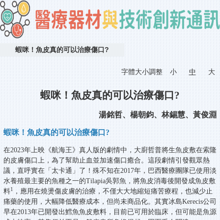
蝦咪！魚皮真的可以治療傷口?
字體大小調整
小
中
大
蝦咪！魚皮真的可以治療傷口?
湯銘哲、楊朝鈞、林錫慧、黃俊淵
蝦咪！魚皮真的可以治療傷口?
在2023年上映《航海王》真人版的劇情中，大廚哲普將生魚皮敷在索隆
的皮膚傷口上，為了幫助止血並加速傷口癒合。這段劇情引發觀眾熱
議，直呼實在「太卡通」了！殊不知在2017年，巴西醫療團隊已使用淡
水養殖最主要的魚種之一的Tilapia吳郭魚，將魚皮消毒後開發成魚皮敷
1
料
，應用在燒燙傷皮膚的治療，不僅大大地縮短痛苦療程，也減少止
痛藥的使用，大幅降低醫療成本，但尚未商品化。其實冰島Kerecis公司
早在2013年已開發出鱈魚魚皮敷料，目前已可用於臨床，但可能是魚源