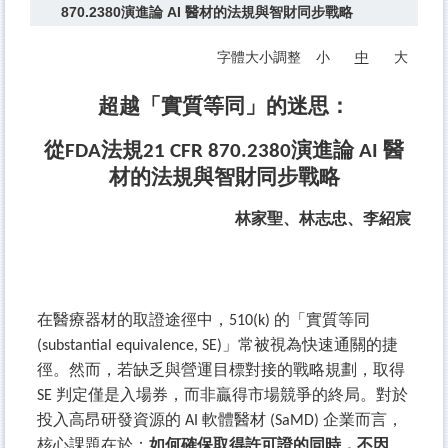
870.2380演進論 AI 醫材的法規與智財同步戰略
投稿規定
字體大小調整
小
中
大
聯絡我們
訂閱/取消訂閱
超越「實質等同」的迷思：
回首頁
從FDA法規21 CFR 870.2380演進論 AI 醫
材的法規與智財同步戰略
林家聖、林志忠、李紹
宸
在醫療器材的取證途徑中，510(k) 的「實質等同
(substantial equivalence, SE)」常被視為快速通關的捷
徑。然而，若缺乏與營運目標對接的戰略規劃，取得
SE 判定僅是入場券，而非贏得市場競爭的終局。對於
投入高昂研發資源的 AI 軟體醫材 (SaMD) 企業而言，
核心課題在於：
如何確保取得許可證的同時，不因