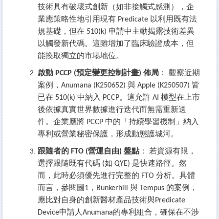
技術具有破壞式創新（如非接觸式感測），企
業應策略性地引用現有 Predicate 以利用既有法
規基礎，但在 510(k) 申請中主動揭露技術差異
以觸發新代碼。這雖增加了臨床驗證成本，但
能換取獨立的市場地位。
啟動 PCCP (預定變更控制計畫) 佈局
： 觀察近期
案例，Anumana (K250652) 與 Apple (K250507) 皆
已在 510(k) 中納入 PCCP。這允許 AI 模型在上市
後依據真實世界數據進行迭代而無需重新送
件。企業應將 PCCP 中的「持續學習機制」納入
專利或營業秘密保護，形成動態護城河。
跟隨者的 FTO (營運自由) 盤點
： 若資源有限，
選擇跟隨既有代碼 (如 QYE) 是快速路徑。然
而，此時必須優先進行完整的 FTO 分析。具體
而言，參閱圖1，Bunkerhill 與 Tempus 的案例，
應比對自身的創新醫材產品技術與Predicate
Device申請人Anumana的專利組合，確保在不涉