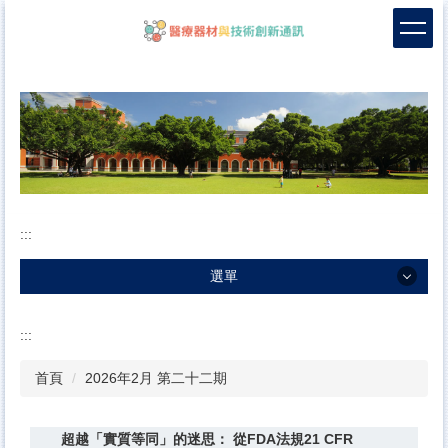
跳
到
主
要
內
容
區
塊
:::
選單
選單
:::
創刊宗旨
首頁
2026年2月 第二十二期
編輯群
各期刊物
超越「實質等同」的迷思： 從FDA法規21 CFR