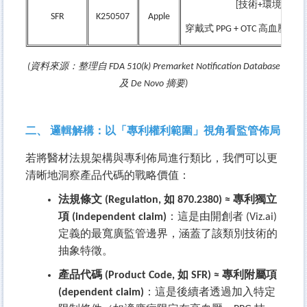
[
技術+環境]
SFR
K250507
Apple
穿戴式 PPG + OTC 高血壓
(
資料來源：整理自 FDA 510(k) Premarket Notification Database
及 De Novo 摘要)
二、 邏輯解構：以「專利權利範圍」視角看監管佈局
若將醫材法規架構與專利佈局進行類比，我們可以更
清晰地洞察產品代碼的戰略價值：
法規條文 (Regulation, 如 870.2380) ≈ 專利獨立
項 (independent claim)
：這是由開創者 (Viz.ai)
定義的最寬廣監管邊界，涵蓋了該類別技術的
抽象特徵。
產品代碼 (Product Code, 如 SFR) ≈ 專利附屬項
(dependent claim)
：這是後續者透過加入特定