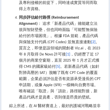
及專利侵權的前提下，同時達成實質等同而取
得上市資格。
同步評估給付路徑 (Reimbursement
Alignment)
： 追求「新產品代碼」雖能建立法
規與智財壁壘，但也同時面臨「可能暫無保險
給付的市場困境」。根據 FDA 規範，產品代碼
與保險支付代碼 (CPT Codes) 並無直接連動
[
2
]
。
質言之，即便是該領域的開創者 Viz.ai，在 2023
年 8 月取得 De Novo 許可後
[
1
]
，仍經歷了近 17
個月的商業空窗期，直至 2025 年 1 月才正式獲
得 CMS 的國家級給付
[
5
]
。若新產品代碼（如針
對肺高壓的 SAT）脫離了既有 CPT Code 的覆蓋
範圍，企業必須評估是否有資源承受漫長的 CPT
申請期，或像 Apple (SFR) 一樣轉向自費市場。
唯有確認「取證」與「請款」路徑能對接，新
產品代碼才是資產，否則僅是昂貴的壁紙。
綜上所述，在 AI 醫材賽道上，最好的護城河戰略並非