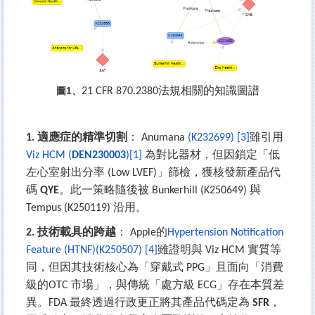
圖1、
21 CFR 870.2380
法規相關的知識圖譜
1.
適應症的精準切割
： Anumana
(K232699) [3]
雖引用
Viz HCM (
DEN230003
)[1]
為對比器材，但因鎖定「低
左心室射出分率 (Low LVEF)」篩檢，獲核發新產品代
碼
QYE
。此一策略隨後被 Bunkerhill (K250649) 與
Tempus (K250119) 沿用。
2.
技術載具的跨越
： Apple的
Hypertension Notification
Feature (HTNF)(K250507) [4]
雖證明與 Viz HCM 實質等
同，但因其技術核心為「穿戴式 PPG」且面向「消費
級的OTC 市場」，與傳統「處方級 ECG」存在本質差
異。FDA 最終透過行政更正將其產品代碼定為
SFR
，