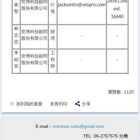
26561168
世博科技顧問
家
行
jacksonlin@wispro.com
股份有限公司
ext.
聖
長
16640
林
世博科技顧問
經
志
-
-
股份有限公司
理
忠
李
工
世博科技顧問
紹
程
-
-
股份有限公司
宸
師
瀏覽數:
1120
加到我的最愛
友善列印
分享
E-mail：
mdnews.ncku@gmail.com
TEL: 06-2757575 分機