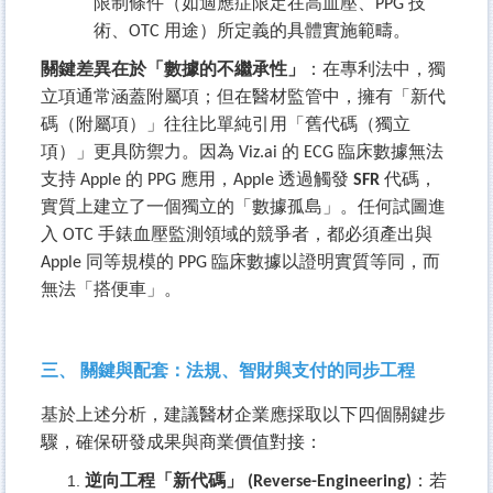
限制條件（如適應症限定在高血壓、PPG 技
術、OTC 用途）所定義的具體實施範疇。
關鍵差異在於「數據的不繼承性」
：在專利法中，獨
立項通常涵蓋附屬項；但在醫材監管中，擁有「新代
碼（附屬項）」往往比單純引用「舊代碼（獨立
項）」更具防禦力。因為 Viz.ai 的 ECG 臨床數據無法
支持 Apple 的 PPG 應用，Apple 透過觸發
SFR
代碼，
實質上建立了一個獨立的「數據孤島」。任何試圖進
入 OTC 手錶血壓監測領域的競爭者，都必須產出與
Apple 同等規模的 PPG 臨床數據以證明實質等同，而
無法「搭便車」。
三、 關鍵與配套：法規、智財與支付的同步工程
基於上述分析，建議醫材企業應採取以下四個關鍵步
驟，確保研發成果與商業價值對接：
逆向工程「新代碼」 (Reverse-Engineering)
：若