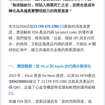
「無保險給付」而陷入商業死亡之谷，並將合規成本
轉化為具備真實變現能力的商業資產
？
本文以FDA法規
21 CFR 870.2380
[1]
家族的演進為實
證，透過解析 FDA 產品代碼 (product code) 的運作邏
輯，我們發現，唯有採取「法規、智財 (IP) 與支付同
步」的佈局，主動定義產品代碼的邊界，方能在 AI 醫
材的紅海中，建立具備高含金量的商業護城河。
一、 實證觀察：從 Viz.ai 到 Apple 的代碼分裂演化
2023
年，Viz.ai 透過 De Novo 路徑，以其Viz HCM產品
(
DEN230003
)
確立了 21 CFR 870.2380 法規及其產品代
碼 QXO，定義了心血管機器學習通知軟體的通用範疇
[
1
]
。
依據 FDA 指引，當新設備具有「新的預期用途」或