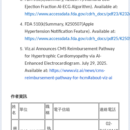
Ejection Fraction AI-ECG Algorithm). Available at:
https://www.accessdata.fda.gov/cdrh_docs/pdf23/K232
FDA 510(k)Summary, K250507(Apple
Hypertension Notification Feature). Available at:
https://www.accessdata.fda.gov/cdrh_docs/pdf25/K250
Viz.ai Announces CMS Reimbursement Pathway
for Hypertrophic Cardiomyopathy via AI-
Enhanced Electrocardiogram. July 29, 2025.
Available at:
https://www.viz.ai/news/cms-
reimbursement-pathway-for-hcm#about-viz-ai
作者資訊
姓
職
單位
電子信箱
連絡電話
名
稱
02-
林
執