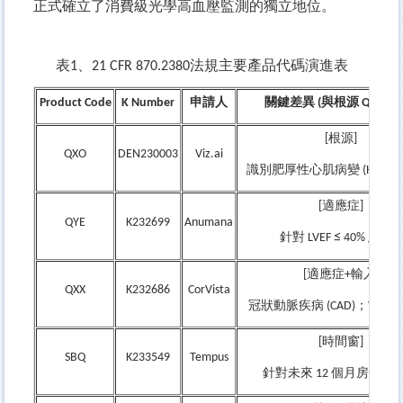
正式確立了消費級光學高血壓監測的獨立地位。
表1、21 CFR 870.2380法規主要產品代碼演進表
Product Code
K Number
申請人
關鍵差異 (與根源 QXO 相
[
根源]
QXO
DEN230003
Viz.ai
識別肥厚性心肌病變 (HCM)
[
適應症]
QYE
K232699
Anumana
≤
針對 LVEF
40%
患者
[
適應症+輸入]
QXX
K232686
CorVista
冠狀動脈疾病 (CAD)；VCG + 
[
時間窗]
SBQ
K233549
Tempus
針對未來 12 個月房顫風